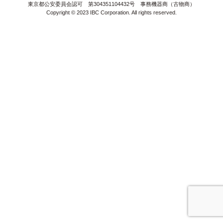
＞
サイトマップ
東京都公安委員会認可 第304351104432号 事務機器商（古物商）
Copyright © 2023 IBC Corporation. All rights reserved.
＞
無料体験版
お見積り
＞
販売パートナー募集
オンラインショップ
＞
＞
＞