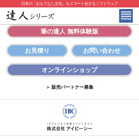
日本の「おもてなし文化」をスマート化するソフトウェア
menu
筆の達人 無料体験版
HOME
製品・サービス紹介
お見積り
お問い合わせ
＞
料金プラン
＞
購入フロー
オンラインショップ
＞
よくある質問
＞ 販売パートナー募集
＞
豊富な外字
印刷サンプル
＞
お問い合わせ
＞
トピックス一覧
＞
贈答マナーナビ