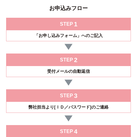
＞
サイトマップ
お申込みフロー
＞
無料体験版
お見積り
1
STEP
＞
販売パートナー募集
「お申し込みフォーム」
へのご記入
オンラインショップ
＞
＞
2
STEP
＞
受付メールの
自動返信
3
STEP
弊社担当より
[ＩＤ／パスワード]
のご連絡
4
STEP