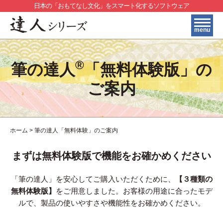
日本の「おもてなし文化」をスマート化するソフトウェア
menu
HOME
®
筆の達人
「無料体験版」の
製品・サービス紹介
ご案内
＞
料金プラン
＞
購入フロー
＞
よくある質問
ホーム
>
筆の達人「無料体験」のご案内
＞
豊富な外字
まずは無料体験版で
機能をお確かめください
印刷サンプル
＞
お問い合わせ
「筆の達人」を安心してご購入いただくために、
【３種類の
＞
無料体験版】
をご用意しました。
お客様の用途に合ったモデ
トピックス一覧
ルで、
製品の使いやすさや機能性をお確かめください。
＞
贈答マナーナビ