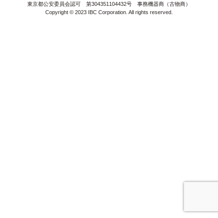
＞
サイトマップ
東京都公安委員会認可 第304351104432号 事務機器商（古物商）
Copyright © 2023 IBC Corporation. All rights reserved.
＞
無料体験版
お見積り
＞
販売パートナー募集
オンラインショップ
＞
＞
＞