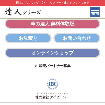
日本の「おもてなし文化」をスマート化するソフトウェア
menu
筆の達人 無料体験版
HOME
製品・サービス紹介
お見積り
お問い合わせ
＞
料金プラン
＞
購入フロー
オンラインショップ
＞
よくある質問
＞ 販売パートナー募集
＞
豊富な外字
印刷サンプル
＞
お問い合わせ
＞
トピックス一覧
＞
贈答マナーナビ