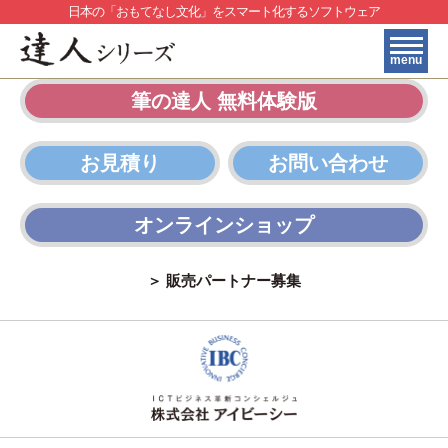
日本の「おもてなし文化」をスマート化するソフトウェア
menu
筆の達人 無料体験版
HOME
製品・サービス紹介
お見積り
お問い合わせ
＞
料金プラン
＞
購入フロー
オンラインショップ
＞
よくある質問
＞ 販売パートナー募集
＞
豊富な外字
印刷サンプル
＞
お問い合わせ
＞
トピックス一覧
＞
贈答マナーナビ