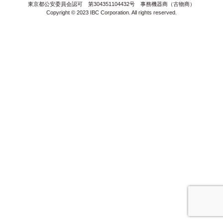
＞
サイトマップ
東京都公安委員会認可 第304351104432号 事務機器商（古物商）
Copyright © 2023 IBC Corporation. All rights reserved.
＞
無料体験版
お見積り
＞
販売パートナー募集
オンラインショップ
＞
＞
＞