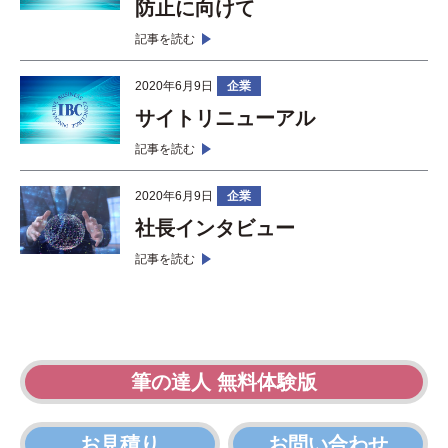
＞
防止に向けて
サイトマップ
記事を読む
＞
無料体験版
お見積り
＞
2020年6月9日
企業
販売パートナー募集
サイトリニューアル
オンラインショップ
＞
記事を読む
＞
2020年6月9日
企業
＞
社長インタビュー
記事を読む
筆の達人 無料体験版
お見積り
お問い合わせ